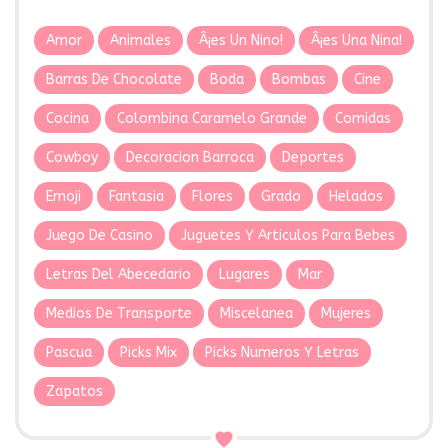
Amor
Animales
Â¡es Un Nino!
Â¡es Una Nina!
Barras De Chocolate
Boda
Bombas
Cine
Cocina
Colombina Caramelo Grande
Comidas
Cowboy
Decoracion Barroca
Deportes
Emoji
Fantasia
Flores
Grado
Helados
Juego De Casino
Juguetes Y Articulos Para Bebes
Letras Del Abecedario
Lugares
Mar
Medios De Transporte
Miscelanea
Mujeres
Pascua
Picks Mix
Picks Numeros Y Letras
Zapatos