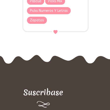
Pascua
Picks Mix
Picks Numeros Y Letras
Zapatos
Suscribase