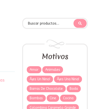
Motivos
Amor
Animales
Â¡es Un Nino!
Â¡es Una Nina!
tas
Barras De Chocolate
Boda
Bombas
Cine
Cocina
Colombina Caramelo Grande