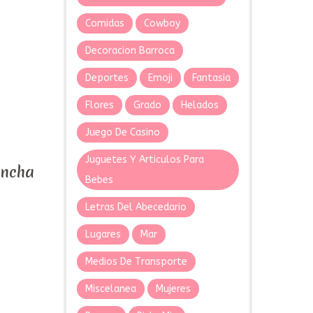
Comidas
Cowboy
Decoracion Barroca
Deportes
Emoji
Fantasia
Flores
Grado
Helados
Juego De Casino
Juguetes Y Articulos Para
oncha
Bebes
Letras Del Abecedario
Lugares
Mar
Medios De Transporte
Miscelanea
Mujeres