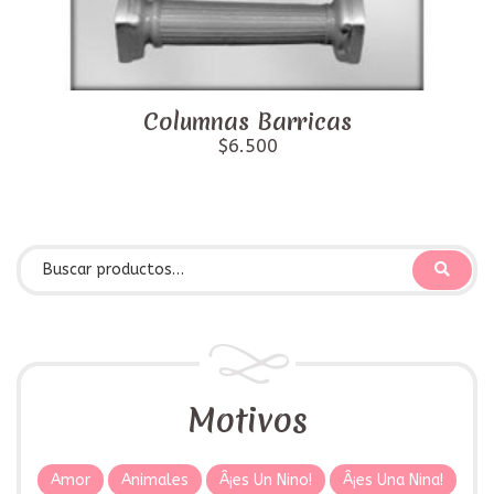
Columnas Barricas
$6.500
Motivos
Amor
Animales
Â¡es Un Nino!
Â¡es Una Nina!