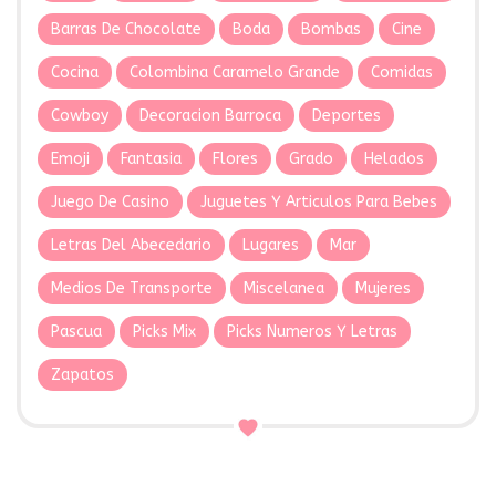
Barras De Chocolate
Boda
Bombas
Cine
Cocina
Colombina Caramelo Grande
Comidas
Cowboy
Decoracion Barroca
Deportes
Emoji
Fantasia
Flores
Grado
Helados
Juego De Casino
Juguetes Y Articulos Para Bebes
Letras Del Abecedario
Lugares
Mar
Medios De Transporte
Miscelanea
Mujeres
Pascua
Picks Mix
Picks Numeros Y Letras
Zapatos