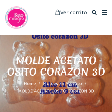
Ver carrito
MOLDE ACETATO
OSITO CORAZON 3D
Home
Moldes En Acetato
MOLDE ACETATO OSITO CORAZON 3D