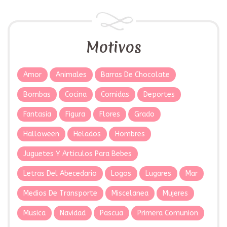
Motivos
Amor
Animales
Barras De Chocolate
Bombas
Cocina
Comidas
Deportes
Fantasia
Figura
Flores
Grado
Halloween
Helados
Hombres
Juguetes Y Articulos Para Bebes
Letras Del Abecedario
Logos
Lugares
Mar
Medios De Transporte
Miscelanea
Mujeres
Musica
Navidad
Pascua
Primera Comunion