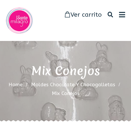
Ver carrito
Mix Conejos
Home
Moldes Chocolate Y Chocogalletas
Mix Conejos