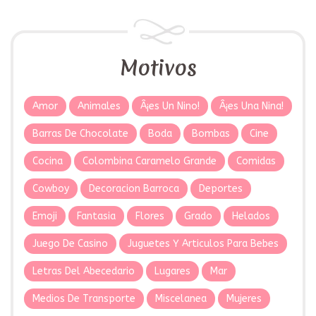
Motivos
Amor
Animales
Â¡es Un Nino!
Â¡es Una Nina!
Barras De Chocolate
Boda
Bombas
Cine
Cocina
Colombina Caramelo Grande
Comidas
Cowboy
Decoracion Barroca
Deportes
Emoji
Fantasia
Flores
Grado
Helados
Juego De Casino
Juguetes Y Articulos Para Bebes
Letras Del Abecedario
Lugares
Mar
Medios De Transporte
Miscelanea
Mujeres