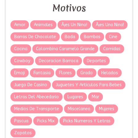
Motivos
Amor
Animales
Â¡es Un Nino!
Â¡es Una Nina!
Barras De Chocolate
Boda
Bombas
Cine
Cocina
Colombina Caramelo Grande
Comidas
Cowboy
Decoracion Barroca
Deportes
Emoji
Fantasia
Flores
Grado
Helados
Juego De Casino
Juguetes Y Articulos Para Bebes
Letras Del Abecedario
Lugares
Mar
Medios De Transporte
Miscelanea
Mujeres
Pascua
Picks Mix
Picks Numeros Y Letras
Zapatos