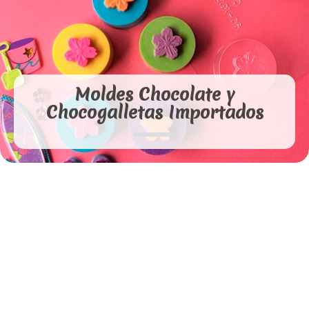
Moldes Chocolate y
Chocogalletas Importados
Moldes Silicona
Galletas
Escarchas Comestibles
Moldes Ponqué
Moldes de Silicona Mediano
Moldes de Silicona Mini
Cortador Metálico de Galletas
Moldes en Acetato Nacionales
Moldes Brasil