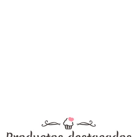
Moldes para Navidad
Cursos
TUTORIALES SILVIA MANCINI
"EASY DOLLS"
Combos del mes
STNECIL GALLETAS