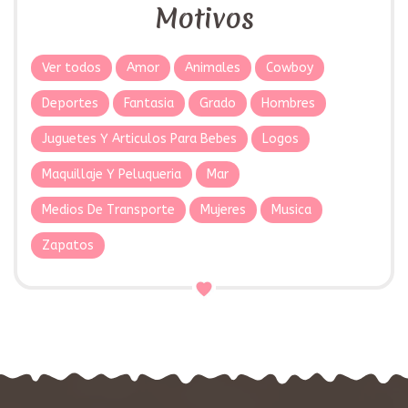
Motivos
Ver todos
Amor
Animales
Cowboy
Deportes
Fantasia
Grado
Hombres
Juguetes Y Articulos Para Bebes
Logos
Maquillaje Y Peluqueria
Mar
Medios De Transporte
Mujeres
Musica
Zapatos