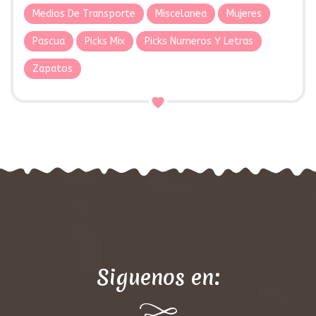
Medios De Transporte
Miscelanea
Mujeres
Pascua
Picks Mix
Picks Numeros Y Letras
Zapatos
Siguenos en: