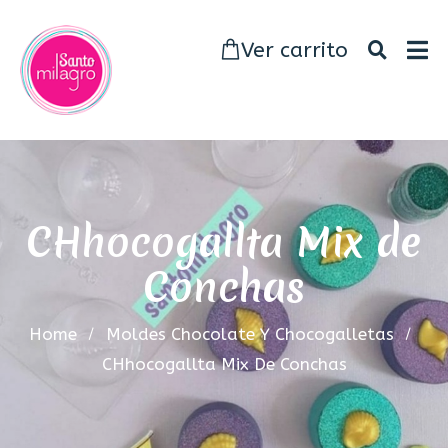
Ver carrito
CHhocogallta Mix de
Conchas
Home
Moldes Chocolate Y Chocogalletas
CHhocogallta Mix De Conchas