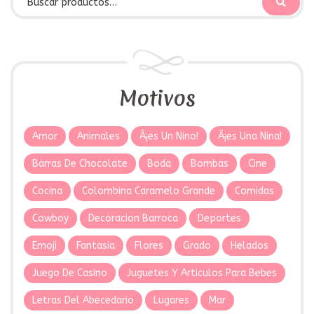
Motivos
Amor
Animales
Â¡es Un Nino!
Â¡es Una Nina!
Barras De Chocolate
Boda
Bombas
Cine
Cocina
Colombina Caramelo Grande
Comidas
Cowboy
Decoracion Barroca
Deportes
Emoji
Fantasia
Flores
Grado
Helados
Juego De Casino
Juguetes Y Articulos Para Bebes
Letras Del Abecedario
Lugares
Mar