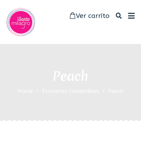
Ver carrito
Peach
Home
Escarchas Comestibles
Peach