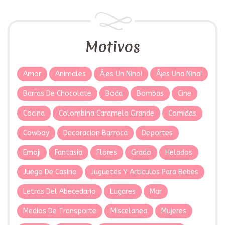
Motivos
Amor
Animales
Â¡es Un Nino!
Â¡es Una Nina!
Barras De Chocolate
Boda
Bombas
Cine
Cocina
Colombina Caramelo Grande
Comidas
Cowboy
Decoracion Barroca
Deportes
Emoji
Fantasia
Flores
Grado
Helados
Juego De Casino
Juguetes Y Articulos Para Bebes
Letras Del Abecedario
Lugares
Mar
Medios De Transporte
Miscelanea
Mujeres