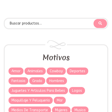
Motivos
Amor
Animales
Cowboy
Deportes
Fantasia
Grado
Hombres
Juguetes Y Articulos Para Bebes
Logos
Maquillaje Y Peluqueria
Mar
Medios De Transporte
Mujeres
Musica