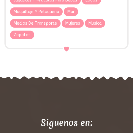
Juguetes Y Articulos Para Bebes
Logos
Maquillaje Y Peluqueria
Mar
Medios De Transporte
Mujeres
Musica
Zapatos
Siguenos en: